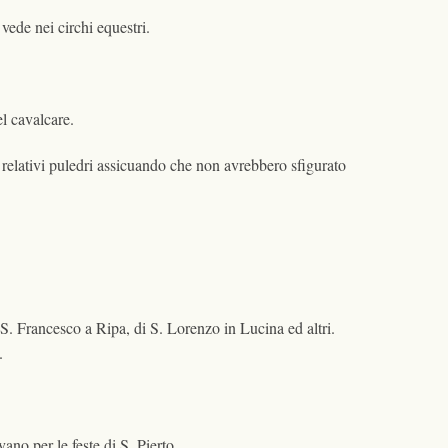
vede nei circhi equestri.
el cavalcare.
n relativi puledri assicuando che non avrebbero sfigurato
S. Francesco a Ripa, di S. Lorenzo in Lucina ed altri.
.
ano per le feste di S. Pierto.