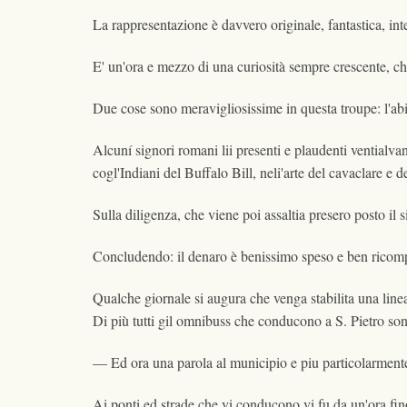
La rappresentazione è davvero originale, fantastica, int
E' un'ora e mezzo di una curiosità sempre crescente, c
Due cose sono meravigliosissime in questa troupe: l'abili
Alcuní signori romani lii presenti e plaudenti ventialva
cogl'Indiani del Buffalo Bill, neli'arte del cavaclare e d
Sulla diligenza, che viene poi assaltia presero posto il 
Concludendo: il denaro è benissimo speso e ben ricompen
Qualche giornale si augura che venga stabilita una line
Di più tutti gil omnibuss che conducono a S. Pietro son
— Ed ora una parola al municipio e piu particolarmente a
Ai ponti ed strade che vi conducono vi fu da un'ora fino 