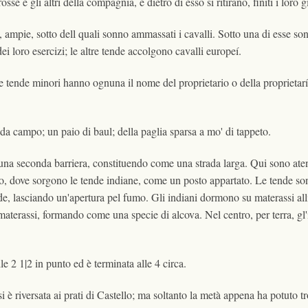
sse e gli altri della compagnia, e dietro di esso si ritirano, finiti i loro 
 ampie, sotto dell quali sonno ammassati i cavalli. Sotto una di esse sono
 loro esercizi; le altre tende accolgono cavalli europeí.
altre tende minori hanno ognuna il nome del proprietario o della proprietar
 da campo; un paio di baul; della paglia sparsa a mo' di tappeto.
e una seconda barriera, constituendo come una strada larga. Qui sono atend
to, dove sorgono le tende indiane, come un posto appartato. Le tende sono
de, lasciando un'apertura pel fumo. Gli indiani dormono su materassi all
materassi, formando come una specie di alcova. Nel centro, per terra, gl'
 2 1|2 in punto ed è terminata alle 4 circa.
è riversata ai prati di Castello; ma soltanto la metà appena ha potuto t