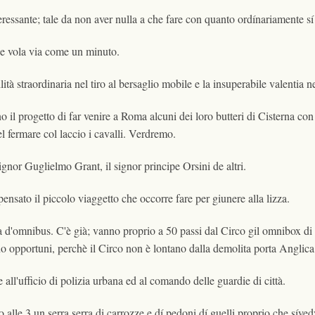
eressante; tale da non aver nulla a che fare con quanto ordínariamente sí 
he vola via come un minuto.
tà straordinaria nel tiro al bersaglio mobile e la insuperabile valentia n
no il progetto di far venire a Roma alcuni dei loro butteri di Cisterna co
el fermare col laccio i cavalli. Verdremo.
signor Guglielmo Grant, il signor principe Orsini de altri.
sato il piccolo viaggetto che occorre fare per giunere alla lizza.
a d'omnibus. C'è già; vanno proprio a 50 passi dal Circo gil omnibox di 
o opportuni, perchè il Circo non è lontano dalla demolita porta Anglica
ll'ufficio di polizia urbana ed al comando delle guardie di città.
alle 3 un serra serra di carrozze e dí pedoni dí guelli proprio che sívedv