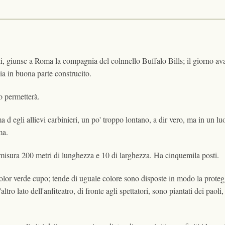
i, giunse a Roma la compagnia del colnnello Buffalo Bills; il giorno avant
 gia in buona parte construcito.
o permetterà.
rma d egli allievi carbinieri, un po' troppo lontano, a dir vero, ma in un 
ma.
; misura 200 metri di lunghezza e 10 di larghezza. Ha cinquemila posti.
olor verde cupo; tende di uguale colore sono disposte in modo la proteggere
altro lato dell'anfiteatro, di fronte agli spettatori, sono piantati dei paol