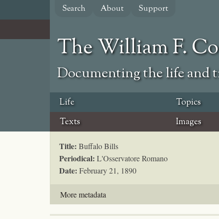
Skip
Search
About
Support
to
main
content
The William F. C
Documenting the life and ti
Life
Topics
Texts
Images
Title:
Buffalo Bills
Periodical:
L'Osservatore Romano
Date:
February 21, 1890
More metadata