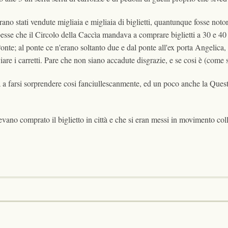
rano stati vendute migliaia e migliaia di biglietti, quantunque fosse not
esse che il Circolo della Caccìa mandava a comprare biglietti a 30 e 40 a
nte; al ponte ce n'erano soltanto due e dal ponte all'ex porta Angelica,
are i carretti. Pare che non siano accadute disgrazie, e se cosi è (come
a a farsi sorprendere cosi fanciullescanmente, ed un poco anche la Ques
evano comprato il biglietto in città e che si eran messi in movimento col