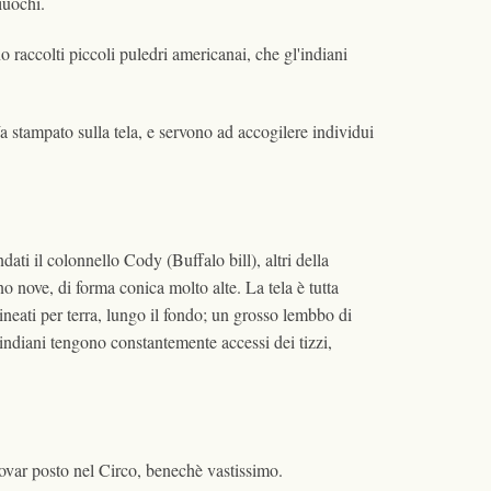
giuochi.
 raccolti piccoli puledri americanai, che gl'indiani
ía stampato sulla tela, e servono ad accogilere individui
ati il colonnello Cody (Buffalo bill), altri della
 nove, di forma conica molto alte. La tela è tutta
ineati per terra, lungo il fondo; un grosso lembbo di
indiani tengono constantemente accessi dei tizzi,
rovar posto nel Circo, benechè vastissimo.