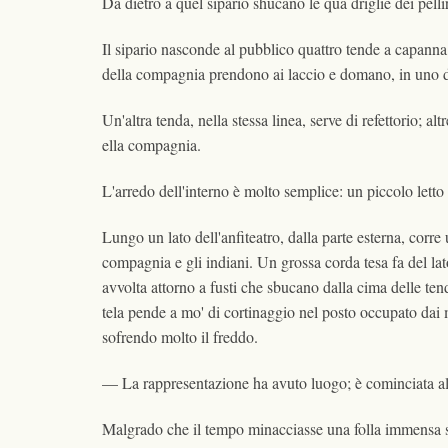
Da dietro a quel sipario shucano le qua driglie dei pelliro
Il sipario nasconde al pubblico quattro tende a capanna,
della compagnia prendono ai laccio e domano, in uno dei
Un'altra tenda, nella stessa linea, serve di refettorio; 
ella compagnia.
L'arredo dell'interno è molto semplice: un piccolo letto
Lungo un lato dell'anfiteatro, dalla parte esterna, corr
compagnia e gli indiani. Un grossa corda tesa fa del la
avvolta attorno a fusti che sbucano dalla cima delle ten
tela pende a mo' di cortinaggio nel posto occupato dai 
sofrendo molto il freddo.
— La rappresentazione ha avuto luogo; è cominciata alle
Malgrado che il tempo minacciasse una folla immensa si 